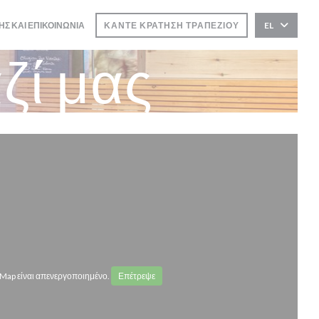
ΗΣ ΚΑΙ ΕΠΙΚΟΙΝΩΝΊΑ
ΚΆΝΤΕ ΚΡΆΤΗΣΗ ΤΡΑΠΕΖΙΟΎ
EL
ΕΙ ΣΕ ΝΈΟ ΠΑΡΆΘΥΡΟ))
ζί μας
Map είναι απενεργοποιημένο.
Επέτρεψε