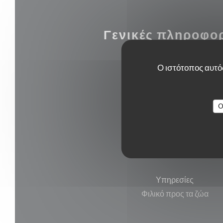
Γενικές πληροφο
Ο ιστότοπος αυτός
Κουζίνα
Σπιτικό, Κρέας
O
Τύπος επιχείρησης
Παραδοσιακό εστιατόριο
Υπηρεσίες
Φιλικό προς τα ζώα