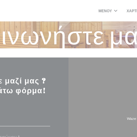
ΜΕΝΟΎ
ΧΆΡΤ
((ΑΝΟΊΓ
ινωνήστε μα
 μαζί μας ?
άτω φόρμα!
Waze 