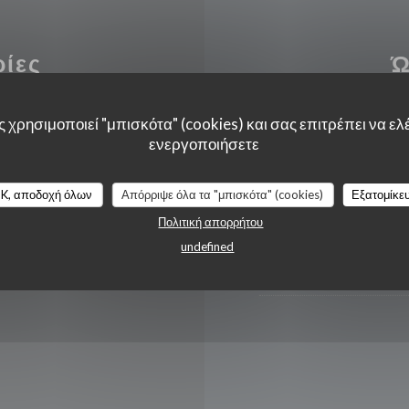
ρίες
Ώ
 χρησιμοποιεί "μπισκότα" (cookies) και σας επιτρέπει να ελέ
ενεργοποιήσετε
Δ�
-
Π�
K, αποδοχή όλων
Απόρριψε όλα τα "μπισκότα" (cookies)
Εξατομίκε
Π�
-
Σ�
Πολιτική απορρήτου
undefined
Κυριακή