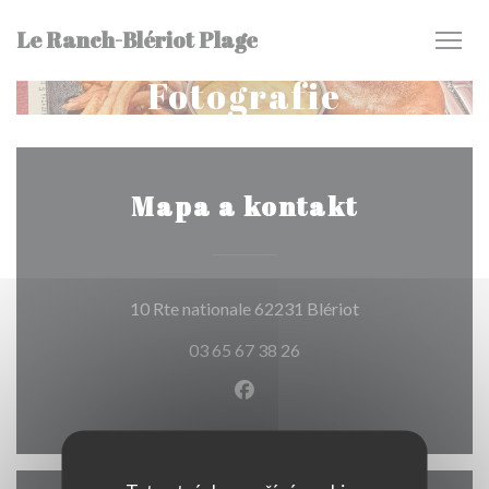
Panel pro správu cookies
Le Ranch-Blériot Plage
Fotografie
Mapa a kontakt
((otevře se v nov
10 Rte nationale 62231 Blériot
03 65 67 38 26
Facebook ((otevře se v nové