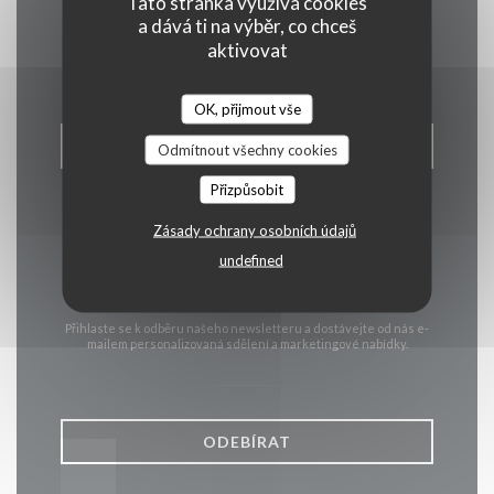
Tato stránka využívá cookies
a dává ti na výběr, co chceš
Kontaktujte nás
aktivovat
OK, přijmout vše
REZERVOVAT STŮL
Odmítnout všechny cookies
Přizpůsobit
Zásady ochrany osobních údajů
undefined
Zůstaňte v obraze
*
Přihlaste se k odběru našeho newsletteru a dostávejte od nás e-
mailem personalizovaná sdělení a marketingové nabídky.
ODEBÍRAT