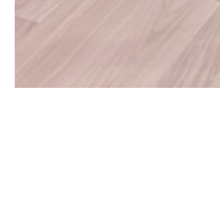
Le Ranch-Blériot 
Steak House où l'ambiance est à la détente et à la con
si vous ne trouvez pas votre bonheur en ligne, passez