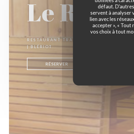
Le Ranch
données à caractèr
défaut. D'autres
servent à analyser v
lien avec les réseau
accepter », « Tout
vos choix à tout mo
RESTAURANT TRADITIONNEL
|
BLÉRIOT
RÉSERVER