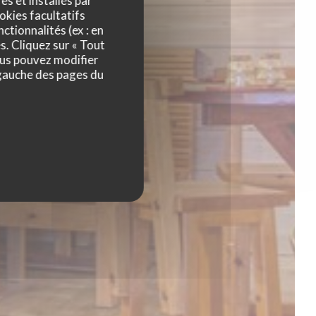
age
es et installés par
okies facultatifs
ctionnalités (ex : en
s. Cliquez sur « Tout
ous pouvez modifier
 gauche des pages du