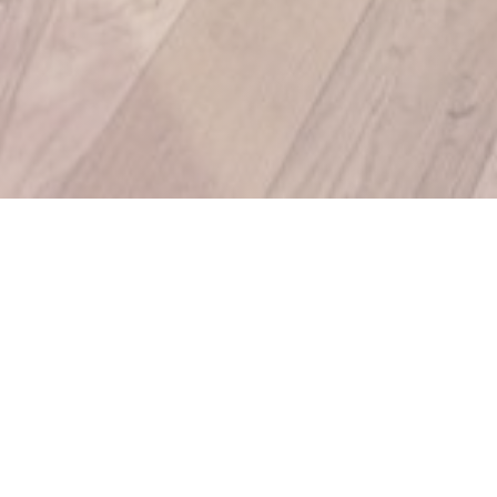
Plage
vivialité.
 nous un petit coup de